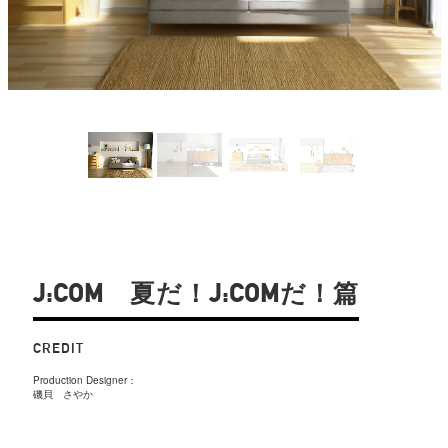
J:COM 夏だ！J:COMだ！篇
CREDIT
Production Designer：
磯貝 さやか